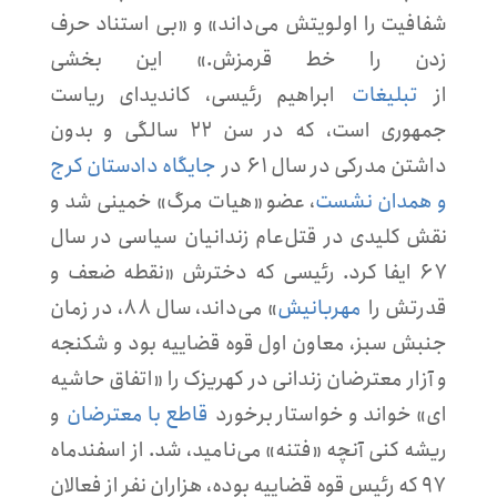
شفافیت را اولویتش می‌داند» و «بی استناد حرف
زدن را خط قرمزش.» این بخشی
از
تبلیغات
ابراهیم رئیسی، کاندیدای ریاست
جمهوری است، که در سن ۲۲ سالگی و بدون
داشتن مدرکی در سال ۶۱ در
جایگاه دادستان کرج
و همدان نشست
، عضو «هیات مرگ» خمینی شد و
نقش کلیدی در قتل‌عام زندانیان سیاسی در سال
۶۷ ایفا کرد. رئیسی که دخترش «نقطه ضعف و
قدرتش را
مهربانیش
» می‌داند، سال ۸۸، در زمان
جنبش سبز، معاون اول قوه قضاییه بود و شکنجه
و آزار معترضان زندانی در کهریزک را «اتفاق حاشیه
ای» خواند و خواستار برخورد
قاطع با معترضان
و
ریشه کنی آنچه «فتنه» می‌نامید، شد. از اسفندماه
۹۷ که رئیس قوه قضاییه بوده، هزاران نفر از فعالان