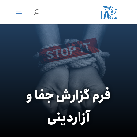
فرم گزارش جفا و
آزاردینی