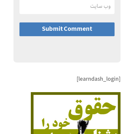
Submit Comment
[learndash_login]