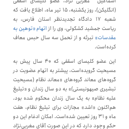
اسماعیل مغربی نژاد، عضو کلیسای اسقفی
(انگلیکن)، روز یکشنبه، ۱۵ تیر ماه، اطلاع یافت که
شعبه ۱۷ دادگاه تجدیدنظر استان فارس، به
ریاست جمشید کشکولی، وی را از
اتهام «توهین به
مقدسات»
تبرئه و از تحمل سه سال حبس معاف
کرده‌است.
این عضو کلیسای اسقفی که ۴۰ سال پیش به
مسیحیت گرویده‌است، پیشتر به اتهام عضویت در
گروه‌های معاند گروه‌های «معاند نظام (مسیحیت
تبشیری صیهونیستی)» به دو سال زندان و «تبلیغ
علیه نظام» به یک سال زندان محکوم شده بود.
هم‌اکنون «اشد» مجازات برای تبلیغ نظام، هفت
ماه و ۳۱ روز تعیین شده‌است. امکان ادغام این دو
حکم وجود دارد که در این صورت آقای مغربی‌نژاد