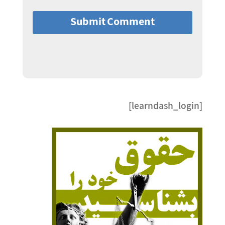
Submit Comment
[learndash_login]