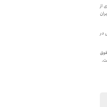
 از
یران
 شهروند مسیحی در
قوق
ت.