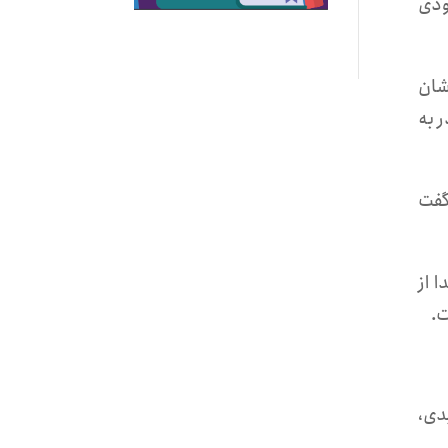
ودی
کیشان
 به
یقی در مورد اتهامات این نوکیشان مسیحی در دسترس نیست ولی یک منبع آگاه به ماده ۱۸ گفت
دا از
ت.
دی،