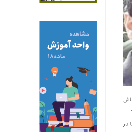
فاش
 در