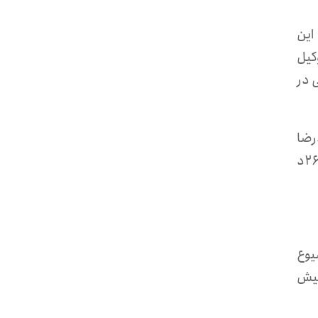
این
کیل
 در
رضا
سوزنچی کاشانی، که به ۲ سال حبس تعزیری محکوم شده‌است. وی پیش‌تر در دادگاه بدوی توسط شعبه ۲۶د
یوع
کیش