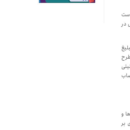
دست
 در
 «تبلیغ
طرح
یتی
از اعتصاب
یوها و
 بر