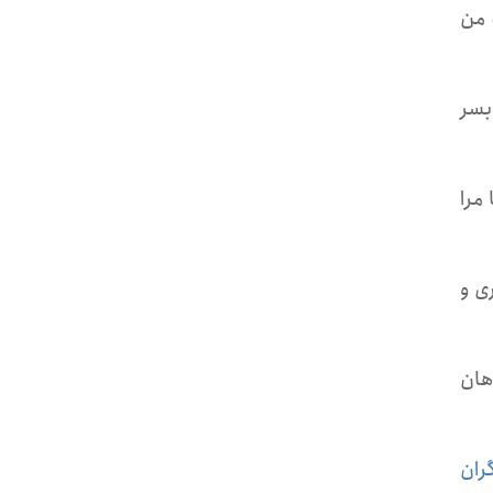
 من
بسر
مرا
ی و
هان
ران