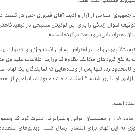
 شهروند مسیحی شده‌است.
ت جمهوری اسلامی از آزار و اذیت آقای فیروزی حتی در تبعید 
توقیف اموال زندگی را برای این نوکیش مسیحی در تبعیدگاهش
ن، غیرانسانی‌تر و سخت‌تر کرده‌است.»
این بیانیه می افزاید«آقای فیروزی، از روز شنبه، ۲۵ بهمن ماه، در اعتراض به این اذیت و آزار و اتهامات
 به نفع گروه‌های مخالف نظام» که وزارت اطلاعات علیه وی م
نامحدود زد. تنها پس از وعده‌هایی که نمایندگان یک نهاد امن
در مورد رسیدگی سریع به پرونده قضایی، و آزادی او تا روز شنبه ۲ اسفند ماه داده بودند، ابراهیم 
 شده است.
درپی اعتصاب غذای این شهروند مسیحی، «ماده ۱۸» از مسیحیان ایرانی و غیرایرانی دعوت کرد که وید
وزی به این نهاد برای انتشار ارسال کنند. ویدیوهای متعددی