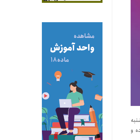
نبه
ه و