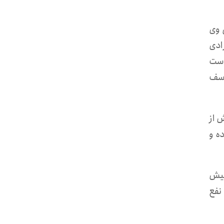
 وی
ادی
است
وسف
ستان و بلوچستان تبعید شده، ۱۳ بهمن ماه ۹۹، پیش از
ه و
کیش
نفع