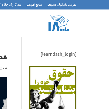
فهرست زندانیان مسیحی
منابع آموزشی
فرم گزارش جفا و آ
[learndash_login]
عمی
۲۳ تیر ۱۴۰۲