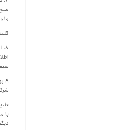
ما م
کلیس
اطلا
سیست
شرکت
۱۰
با م
دیگر