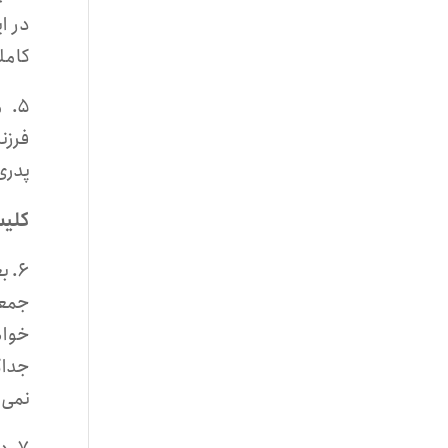
کاملا
فرزن
پدری
کلیس
۶. 
خواه
جداگ
نمی‌ک