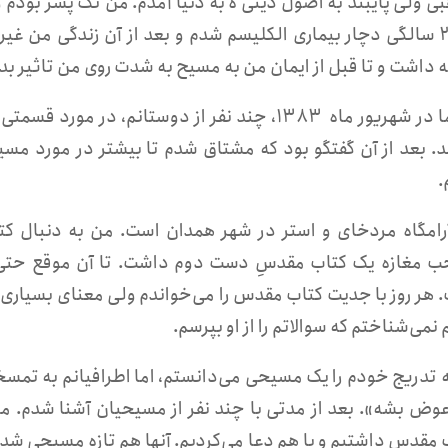
ی ولی پایبند به اصول دینی ه به دنیا آمدم. من تک پسر بودم 
 داشت و تا قبل از ایمان من به مسیح به شدت روی من تاثیر بد گ
۲. اما در شهریور ماه ۱۳۸۳، چند نفر از دوستانم،
د. بعد از آن گفتگو بود که مشتاق شدم تا بیشتر در مورد مسیح
.
آرامگاه مردخای و استر در شهر همدان است. من به دنبال کتاب 
 مغازه یک کتاب مقدسِ دست دوم داشت. تا آن موقع حتی 
 هر روز با جدیت کتاب مقدس را می‌خواندم ولی معنای بسیاری 
 نمی‌شناختم که سوالاتم را از او بپرسم.
به تدریج خودم را یک مسیحی می‌دانستم، اما اطرافیانم به تم
وض بشه». بعد از مدتی با چند نفر از مسیحیان آشنا شدم. ما
 مقدس داشتیم و با هم دعا می‌کردیم. آنها هم تازه مسیحی شده