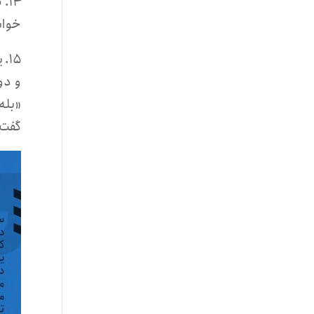
خواب
۱۵
و دو
«بله
گفت: