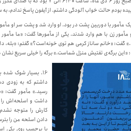
۱۴. صبح روز ۶ دی ماه، ساعت ۶:۳۰ ال
یده بودم حالت خواب آلودگی داشتم. از آیفون پاسخ ندادم، به سمت
. یک مأمور با دوربین پشت در بود. او وارد شد و پشت سر او مأمو
 مأمور زن با هم وارد شدند. یکی از مأمورها گفت: «ما مأمور
.» گفت: «خانم ساناز کرمی هم توی خونه‌است؟» گفتم: «بله، داخ
 «این برگه‌ی تفتیش منزل‌ شماست.» برگه را خیلی سریع نشان دا
۱۶. بسیار شوک شده 
داشتم که به زودی دس
رسید.» مأمور گفت: «ب
داشت و اسلحه‌اش را 
کارش را متوجه نشدم ا
دادن اسلحه من را بترس
با برچسب روی یکی اس