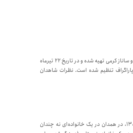
این شهادتنامه بر اساس یک مصاحبه با علی اصغر (عمید) فتح‌الهی و ساناز کرمی تهیه شده و در تاریخ ۲۲ تیر‌ماه
۱۴ توسط این دو نفر تایید شده است. این شهادتنامه در ۱۰۵ پاراگراف تنظیم شده است. نظرات شاهدان
۱. نام من علی اصغر فتح‌الهی (عمید فتحی) است. من در آبان ۱۳۵۳، در همدان در یک خانواده‌ای نه چندان