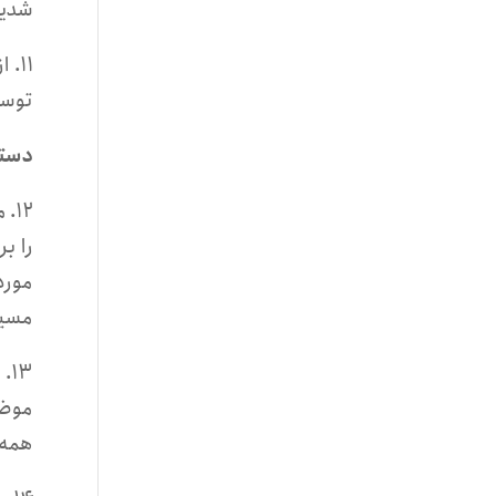
شدیم
توسط
دستگ
را ب
مورد
مسیح
موضو
همه به