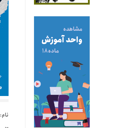
نام
: