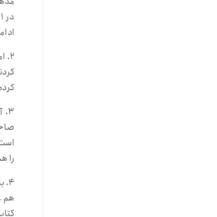
مذهب
ادامه
کردن
کردم
۳. 
صاحب
است.
را هم
۴. 
هم ع
کتاب