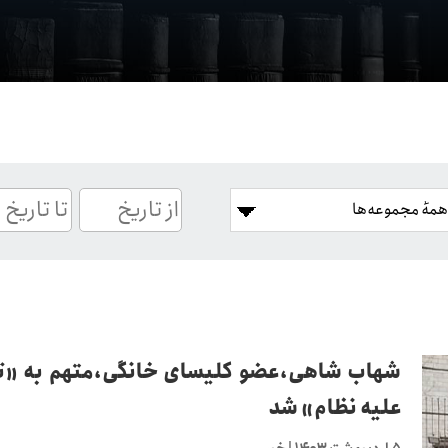
شهاب شاهی،عضو کلیسای خانگی،متهم به «ت
علیه نظام» شد