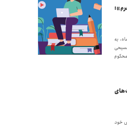
رم»:
ه، به
 مسیحی
محکوم
‌های
ش خود