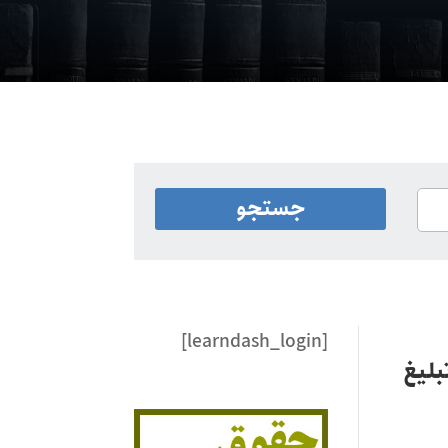
[learndash_login]
بلیغ