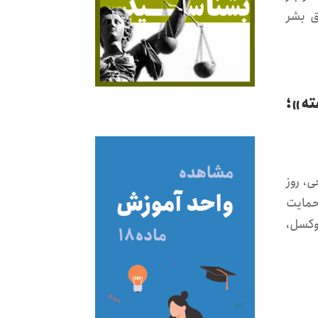
ق بشر
ته»؛
ی، روز
نوان «حمایت
روکسل،