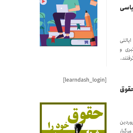
یاسی
یالتی
بری و
رفتند.
[learndash_login]
حقوق
سازمان ملل در جلسه روز پنج‌شنبه، ۱۶ فروردین
رگبار