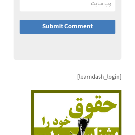
Submit Comment
[learndash_login]