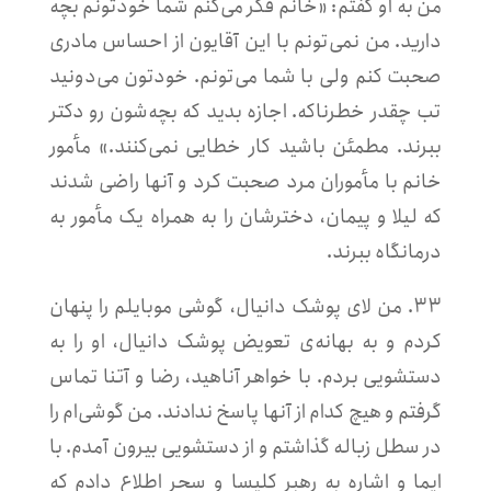
من به او گفتم: «خانم فکر می‌کنم شما خودتونم بچه
دارید. من نمی‌تونم با این آقایون از احساس مادری
صحبت کنم ولی با شما می‌تونم. خودتون می‌دونید
تب چقدر خطرناکه. اجازه بدید که بچه‌شون رو دکتر
ببرند. مطمئن باشید کار خطایی نمی‌کنند.» مأمور
خانم با مأموران مرد صحبت کرد و آنها راضی شدند
که لیلا و پیمان، دخترشان را به همراه یک مأمور به
درمانگاه ببرند.
۳۳. من لای پوشک دانیال، گوشی موبایلم را پنهان
کردم و به بهانه‌ی تعویض پوشک دانیال، او را به
دستشویی بردم. با خواهر آناهید، رضا و آتنا تماس
گرفتم و هیچ کدام از آنها پاسخ ندادند. من گوشی‌ام را
در سطل زباله گذاشتم و از دستشویی بیرون آمدم. با
ایما و اشاره به رهبر کلیسا و سحر اطلاع دادم که