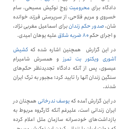
دادگاه برای
محرومیت
زوج نوکیش مسیحی، سام
خسروی و مریم فلاحی، از سرپرستی فرزند خوانده
شان،
صدور حکم زندان
برای اسماعیل مغربی نژاد،
و اجرای حکم
۸۰ ضربه شلاق
علیه یوهان امیدی.
در این گزارش همچنین اشاره شده که
کشیش
آشوری ویکتور بت تمرز
و همسرش شامیرام
عیسوی، پس از آنکه دادگاه تجدیدنظر حکم‌های
سنگین زندان آنها را تایید کرد؛ مجبور به ترک ایران
شدند.
در این گزارش آمده که
یوسف ندرخانی
همچنان در
ایران زندانی است، علیرغم آنکه کارگروه مربوط به
بازداشت‌های خودسرانه سازمان ملل اعلام کرده
که دولت ایران با زندانی کردن این نوکیش مسیحی